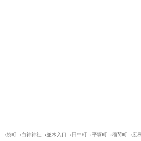
り→袋町→白神神社→並木入口→田中町→平塚町→稲荷町→広