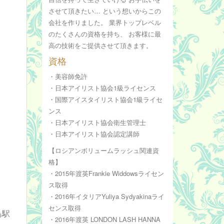
させて頂きたい… という想いからこの
会社を作りました。 業界トップレベル
のたくさんの資格を持ち、 お客様に最
高の技術をご提供させて頂きます。
資格
・美容師免許
・日本アイリスト協会1級ライセンス
・国際アイスタイリスト協会1級ライセ
ンス
・日本アイリスト協会衛生管理士
・日本アイリスト協会認定講師
【ロシアンボリュームラッシュ関連資
格】
・2015年渡英Frankie Widdowsライセン
ス取得
・2016年イタリアYuliya Sydyakinaライ
センス取得
島駅
・2016年渡英 LONDON LASH HANNA