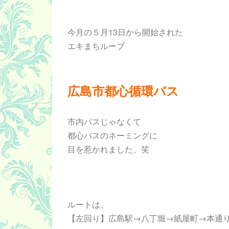
今月の５月13日から開始された
エキまちループ
広島市都心循環バス
市内バスじゃなくて
都心バスのネーミングに
目を惹かれました、笑
ルートは、
【左回り】広島駅→八丁堀→紙屋町→本通