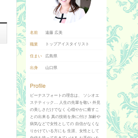
名前
遠藤 広美
トップアイスタイリスト
職業
住まい
広島県
出身
山口県
Profile
ビーナスフォートの理念は、 ソシオエ
ステティック… 人生の先輩を敬い 外見
の美しさだけでなく 心穏やかに癒すこ
との出来る 真の技術を身に付け 加齢や
病気などで女性としての 自信がなくな
りかけている方にも 生涯、女性として
自信を持って生きていける お手伝いを