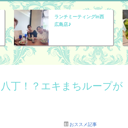
ランチミーティングin西
広島店♪
、八丁！？エキまちループが
おススメ記事