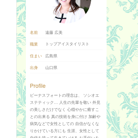
名前
遠藤 広美
トップアイスタイリスト
職業
住まい
広島県
出身
山口県
Profile
ビーナスフォートの理念は、 ソシオエ
ステティック… 人生の先輩を敬い 外見
の美しさだけでなく 心穏やかに癒すこ
との出来る 真の技術を身に付け 加齢や
病気などで女性としての 自信がなくな
りかけている方にも 生涯、女性として
自信を持って生きていける お手伝いを