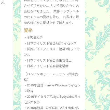
うれ
させて頂きたい… という想いからこの
会社を作りました。 業界トップレベル
のたくさんの資格を持ち、 お客様に最
高の技術をご提供させて頂きます。
資格
・美容師免許
・日本アイリスト協会1級ライセンス
・国際アイスタイリスト協会1級ライセ
ンス
・日本アイリスト協会衛生管理士
・日本アイリスト協会認定講師
【ロシアンボリュームラッシュ関連資
格】
・2015年渡英Frankie Widdowsライセン
ス取得
・2016年イタリアYuliya Sydyakinaライ
センス取得
・2016年渡英 LONDON LASH HANNA