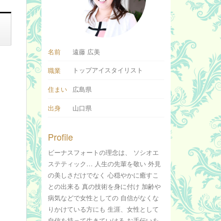
名前
遠藤 広美
トップアイスタイリスト
職業
住まい
広島県
出身
山口県
Profile
ビーナスフォートの理念は、 ソシオエ
ステティック… 人生の先輩を敬い 外見
の美しさだけでなく 心穏やかに癒すこ
との出来る 真の技術を身に付け 加齢や
病気などで女性としての 自信がなくな
りかけている方にも 生涯、女性として
自信を持って生きていける お手伝いを