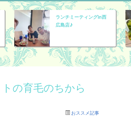
ランチミーティングin西
広島店♪
クトの育毛のちから
おススメ記事