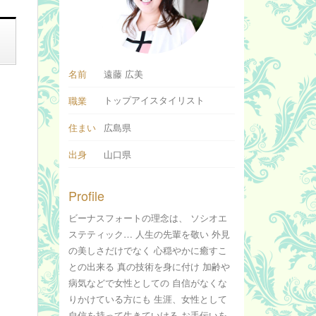
名前
遠藤 広美
トップアイスタイリスト
職業
住まい
広島県
出身
山口県
Profile
ビーナスフォートの理念は、 ソシオエ
ステティック… 人生の先輩を敬い 外見
の美しさだけでなく 心穏やかに癒すこ
との出来る 真の技術を身に付け 加齢や
病気などで女性としての 自信がなくな
りかけている方にも 生涯、女性として
自信を持って生きていける お手伝いを