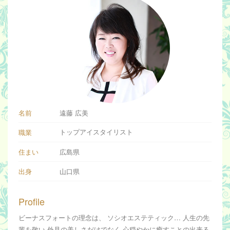
名前
遠藤 広美
トップアイスタイリスト
職業
住まい
広島県
出身
山口県
Profile
ビーナスフォートの理念は、 ソシオエステティック… 人生の先
輩を敬い 外見の美しさだけでなく 心穏やかに癒すことの出来る