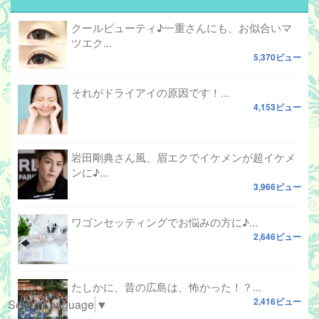
クールビューティ♪一重さんにも、お似合いマ
ツエク...
5,370ビュー
それがドライアイの原因です！...
4,153ビュー
岩田剛典さん風、眉エクでイケメンが超イケメ
ンに♪...
3,966ビュー
ワゴンセッティングでお悩みの方に♪...
2,646ビュー
たしかに、昔の広島は、怖かった！？...
2,416ビュー
Select Language
▼