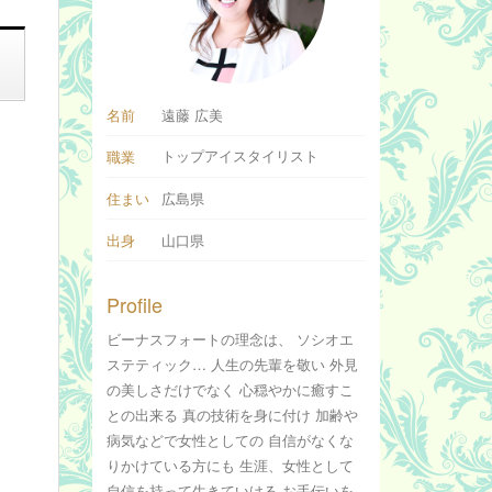
名前
遠藤 広美
トップアイスタイリスト
職業
住まい
広島県
出身
山口県
Profile
ビーナスフォートの理念は、 ソシオエ
ステティック… 人生の先輩を敬い 外見
の美しさだけでなく 心穏やかに癒すこ
との出来る 真の技術を身に付け 加齢や
病気などで女性としての 自信がなくな
りかけている方にも 生涯、女性として
自信を持って生きていける お手伝いを