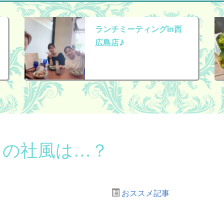
ランチミーティングin西
広島店♪
トの社風は…？
おススメ記事