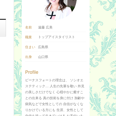
名前
遠藤 広美
トップアイスタイリスト
職業
住まい
広島県
出身
山口県
Profile
ビーナスフォートの理念は、 ソシオエ
ステティック… 人生の先輩を敬い 外見
の美しさだけでなく 心穏やかに癒すこ
との出来る 真の技術を身に付け 加齢や
病気などで女性としての 自信がなくな
りかけている方にも 生涯、女性として
自信を持って生きていける お手伝いを