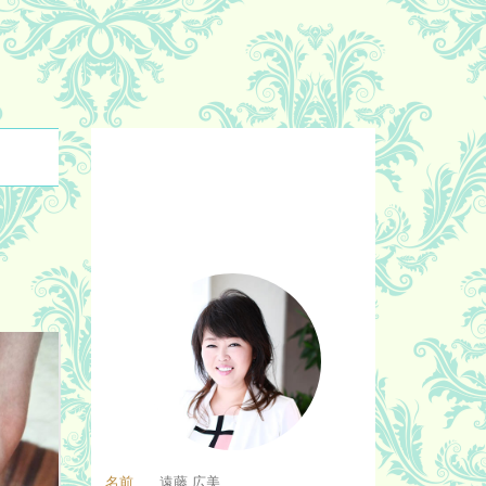
名前
遠藤 広美